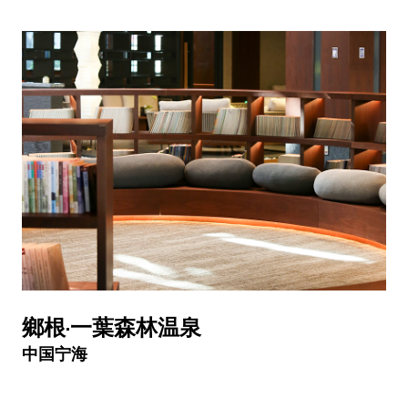
鄉根·一葉森林温泉
中国宁海