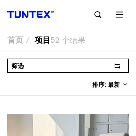
首页
项目
52 个结果
筛选
排序:
最新
跳
转
到
主
要
内
容