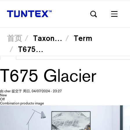
首页
Taxonomy
Term
T67503 Hazelnut
跳
查看
（活
Translate
转
Primary
到
动
主
标
要
T675 Glacier
签）
内
容
tabs
由
cher
提交于
周日, 04/07/2024 - 23:27
New
Off
Combination products image