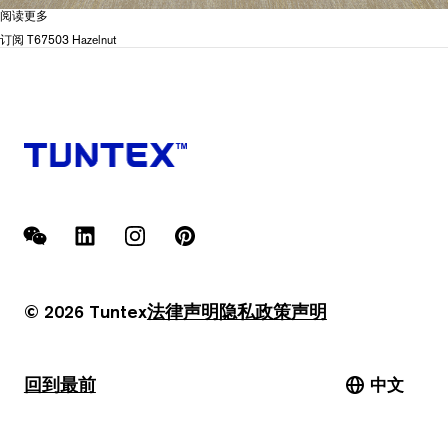
阅读更多
关
于
订阅 T67503 Hazelnut
T675
Glacier
WeChat
LinkedIn
Instagram
Pinterest
© 2026 Tuntex
法律声明
隐私政策
声明
回到最前
中文