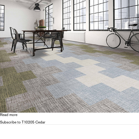
リ
ー
タ
ブ
Read more
about
T102
Subscribe to T10205 Cedar
Linen