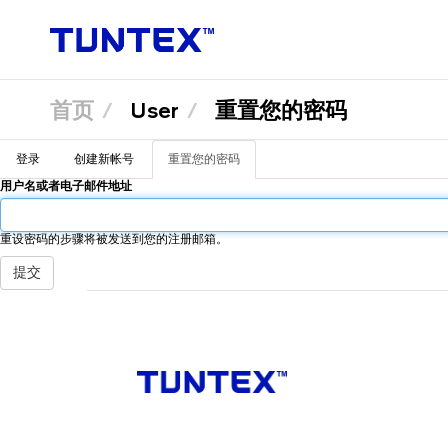
首页
User
重置您的密码
跳
登录
创建新帐号
重置您的密码
（活
转
Primary
到
动
用户名或者电子邮件地址
主
标
要
签）
内
tabs
容
重设密码的步骤将被发送到您的注册邮箱。
提交