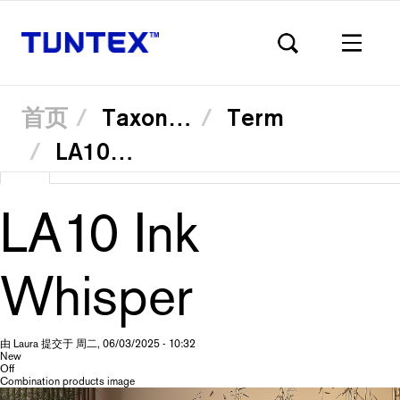
首页
Taxonomy
Term
LA1002 Obsidian
跳
查看
（活
Translate
转
Primary
到
动
主
标
要
LA10 Ink
签）
内
容
tabs
Whisper
由
Laura
提交于
周二, 06/03/2025 - 10:32
New
Off
Combination products image