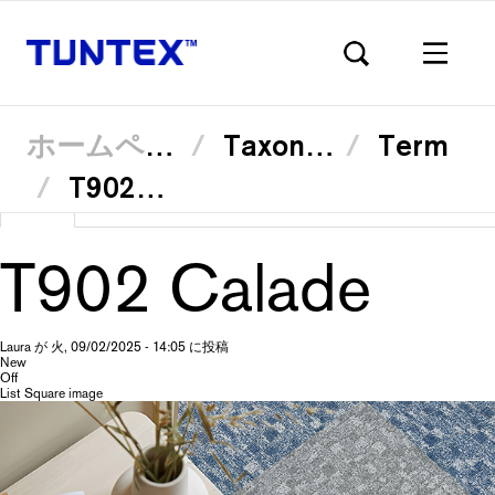
ホームページ
Taxonomy
Term
T90204 Greige
メ
ビュー
(ア
Translate
イ
プ
ン
ク
コ
テ
ン
T902 Calade
ィ
テ
ブ
ン
ラ
な
ツ
に
タ
移
ブ)
動
Laura
が
火, 09/02/2025 - 14:05
に投稿
New
イ
Off
List Square image
マ