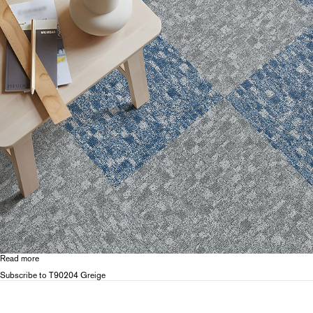
リ
ー
タ
ブ
Read more
about
T902
Subscribe to T90204 Greige
Calade