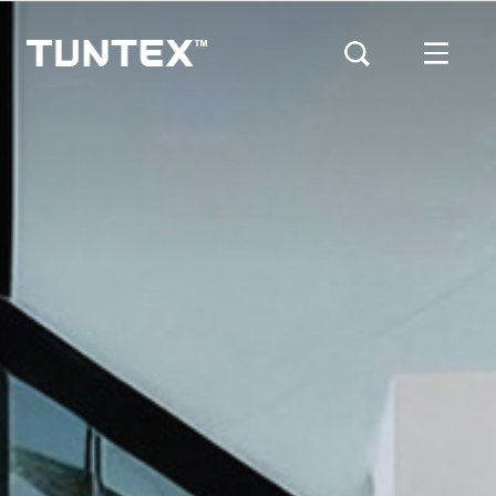
メ
イ
ン
コ
ン
テ
ン
ツ
に
移
動