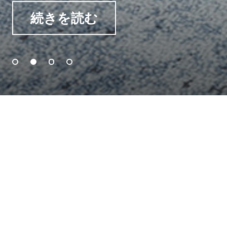
続きを読む
続きを読む
続きを読む
続きを読む
Reinventing Flooring
Tuntexは、最先端の技術と環境に優
しい製品を、世界に、より良く、よ
り持続可能な空間を作ることに取り
組んでいます。